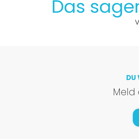
Das sag
V
DU 
Meld 