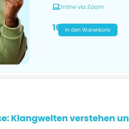
Online via Zoom
165,00
€
In den Warenkorb
ce: Klangwelten verstehen u