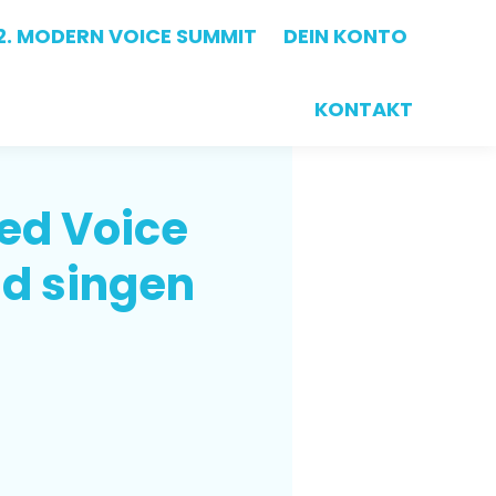
2. MODERN VOICE SUMMIT
2. MODERN VOICE SUMMIT
DEIN KONTO
DEIN KONTO
KONTAKT
KONTAKT
xed Voice
d singen