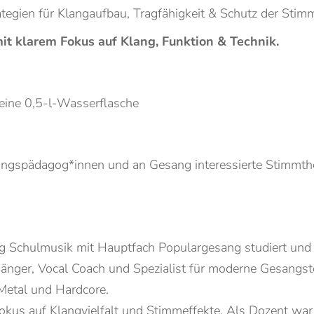
ategien für Klangaufbau, Tragfähigkeit & Schutz der Stim
mit klarem Fokus auf Klang, Funktion & Technik.
eine 0,5-l-Wasserflasche
angspädagog*innen und an Gesang interessierte Stimmth
g Schulmusik mit Hauptfach Populargesang studiert und 
t Sänger, Vocal Coach und Spezialist für moderne Gesangs
 Metal und Hardcore.
okus auf Klangvielfalt und Stimmeffekte. Als Dozent war