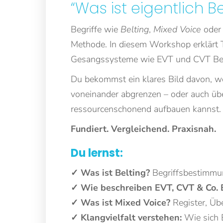
“Was ist eigentlich B
Begriffe wie
Belting
,
Mixed Voice
ode
Methode. In diesem Workshop erklärt T
Gesangssysteme wie EVT und CVT Belti
Du bekommst ein klares Bild davon, we
voneinander abgrenzen – oder auch übe
ressourcenschonend aufbauen kannst.
Fundiert. Vergleichend. Praxisnah.
Du lernst:
✓ Was ist Belting?
Begriffsbestimmu
✓ Wie beschreiben EVT, CVT & Co. 
✓ Was ist Mixed Voice?
Register, Üb
✓ Klangvielfalt verstehen:
Wie sich 