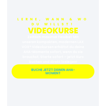
LERNE, WANN & WO
DU WILLST!
VIDEOKURSE
Zeitlich
maximal
flexibel
: Mit
unseren kompakten, modernen LAX
VOX® Videokursen erhältst du deine
AHA-Momente sofort, wenn du sie
brauchst. Starte sofort – jetzt Kurs
buchen und direkt loslegen!
BUCHE JETZT DEINEN AHA-
MOMENT