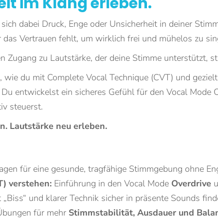
eit im Klang erleben.
 sich dabei Druck, Enge oder Unsicherheit in deiner Stimm
r das Vertrauen fehlt, um wirklich frei und mühelos zu si
 Zugang zu Lautstärke, der deine Stimme unterstützt, sta
du, wie du mit Complete Vocal Technique (CVT) und gez
t. Du entwickelst ein sicheres Gefühl für den Vocal Mode 
v steuerst.
n. Lautstärke neu erleben.
gen für eine gesunde, tragfähige Stimmgebung ohne En
) verstehen:
Einführung in den Vocal Mode
Overdrive
u
 „Biss“ und klarer Technik sicher in präsente Sounds fin
bungen für mehr
Stimmstabilität, Ausdauer und Bala