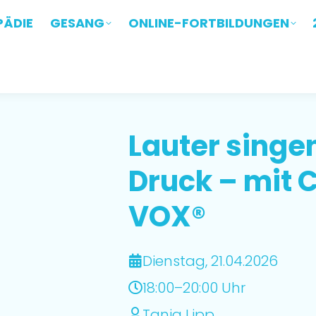
ÄDIE
PÄDIE
GESANG
GESANG
ONLINE-FORTBILDUNGEN
ONLINE-FORTBILDUNGEN
Lauter singe
Druck – mit 
VOX®
Dienstag, 21.04.2026
18:00–20:00 Uhr
Tanja Lipp