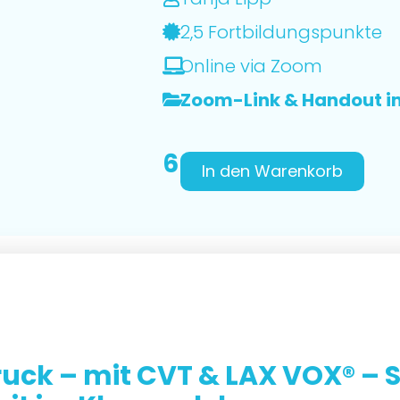
2,5 Fortbildungspunkte
Online via Zoom
Zoom-Link & Handout 
66,00
€
In den Warenkorb
ruck – mit CVT & LAX VOX® –
S