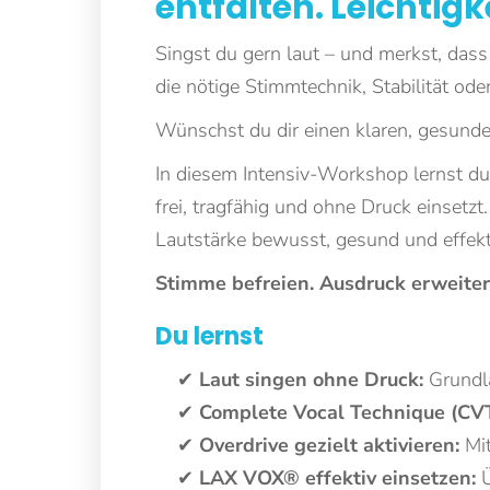
entfalten. Leichtigk
Singst du gern laut – und merkst, dass
die nötige Stimmtechnik, Stabilität ode
Wünschst du dir einen klaren, gesunden
In diesem Intensiv-Workshop lernst 
frei, tragfähig und ohne Druck einsetz
Lautstärke bewusst, gesund und effekti
Stimme befreien. Ausdruck erweiter
Du lernst
✔
Laut singen ohne Druck:
Grundla
✔
Complete Vocal Technique (CVT
✔
Overdrive gezielt aktivieren:
Mit
✔
LAX VOX® effektiv einsetzen:
Ü