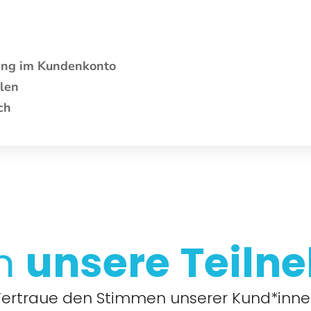
gang im Kundenkonto
len
ch
en
unsere
Teiln
ertraue den Stimmen unserer Kund*inn