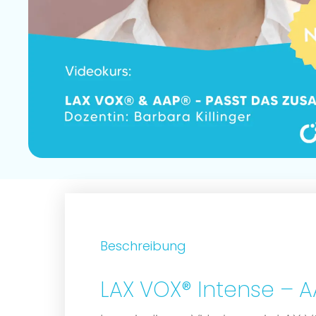
Beschreibung
LAX VOX® Intense – A