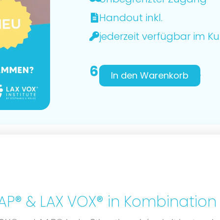
Handout inkl.
jederzeit verfügbar im 
66,00
€
inkl. MwSt.
In den Warenkorb
AP® & LAX VOX® in Kombination