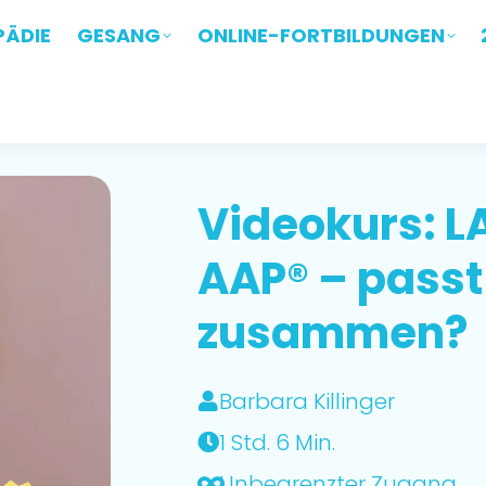
ÄDIE
PÄDIE
GESANG
GESANG
ONLINE-FORTBILDUNGEN
ONLINE-FORTBILDUNGEN
Videokurs: L
AAP® – passt
zusammen?
Barbara Killinger
1 Std. 6 Min.
Unbegrenzter Zugang