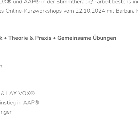
OX® und AAP® in der Stimmtherapie/ -arbeit bestens ine
des Online-Kurzworkshops vom 22.10.2024 mit Barbara Ki
ck • Theorie & Praxis • Gemeinsame Übungen
er
® & LAX VOX®
nstieg in AAP®
ungen