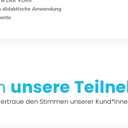
 & LAX VOX®
 & didaktische Anwendung
konto
en
unsere
Teiln
ertraue den Stimmen unserer Kund*inn