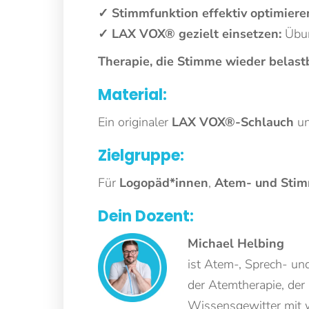
✓ Stimmfunktion effektiv optimiere
✓ LAX VOX® gezielt einsetzen:
Übun
Therapie, die Stimme wieder belastb
Material:
Ein originaler
LAX VOX®-Schlauch
un
Zielgruppe:
Für
Logopäd*innen
,
Atem- und Stim
Dein Dozent:
Michael Helbing
ist Atem-, Sprech- un
der Atemtherapie, der
Wissensgewitter mit 