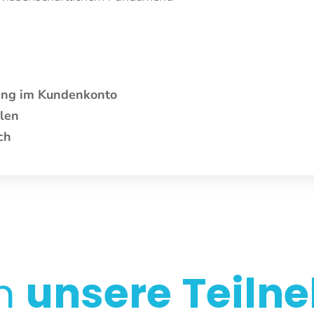
gang im Kundenkonto
len
ch
en
unsere
Teiln