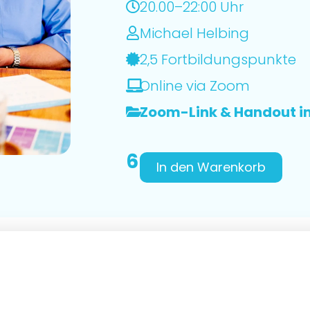
20.00–22:00 Uhr
Michael Helbing
2,5 Fortbildungspunkte
Online via Zoom
Zoom-Link & Handout 
66,00
€
In den Warenkorb